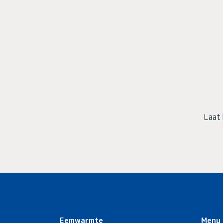
Laat 
Eemwarmte
Menu